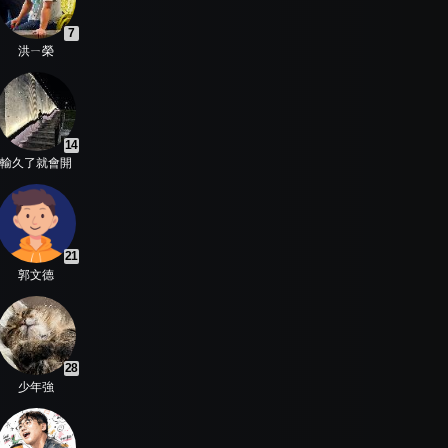
7
洪ㄧ榮
14
輸久了就會開
21
郭文德
28
少年強