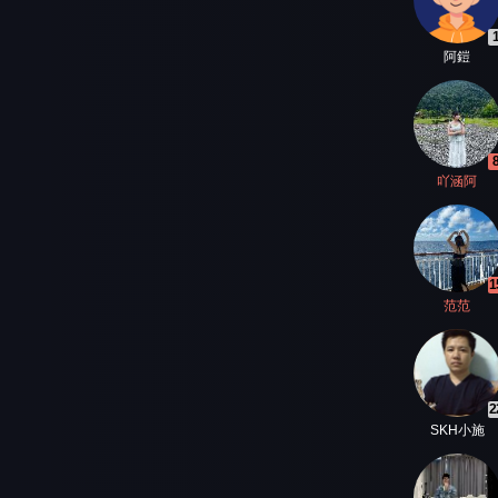
阿鎧
吖涵阿
1
范范
2
SKH小施