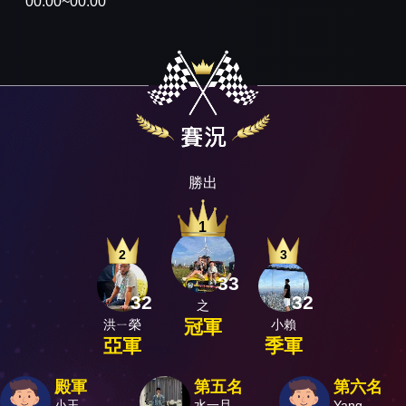
00:00~00:00
勝出
1
2
3
33
32
32
之
冠軍
洪ㄧ榮
小賴
亞軍
季軍
殿軍
第五名
第六名
小玉
水一旦
Yang