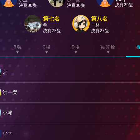
決賽29隻
決賽30隻
決賽30隻
第七名
第八名
希
一林
決賽27隻
決賽27隻
B場
C場
D場
結算輪
之
洪ㄧ榮
小賴
小玉