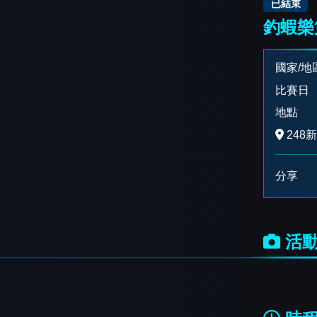
已結束
釣蝦樂
國家/地
比賽日
地點
248
分享
活動