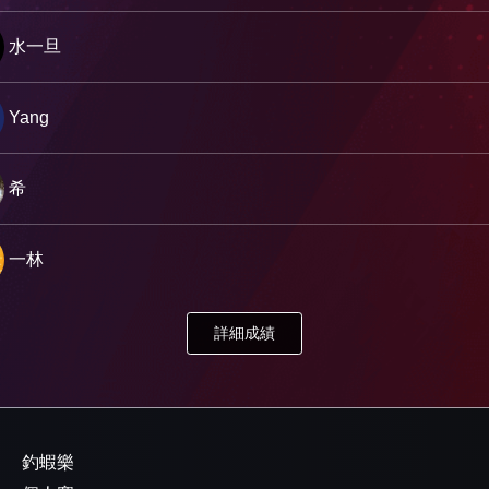
水一旦
Yang
希
一林
詳細成績
：
釣蝦樂