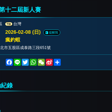
第十二屆新人賽
區
台灣
TW
2026-02-08 (日)
提醒我
瘋釣蝦
新北市五股區成泰路三段651號
F
L
T
W
W
S
S
a
i
w
h
e
i
h
c
n
i
a
C
n
a
e
e
t
t
h
a
r
b
t
s
a
W
e
o
e
A
t
e
紀錄
o
r
p
i
k
p
b
o