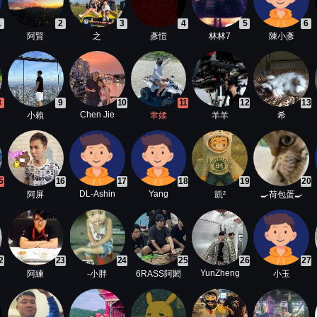
1
2
3
4
5
6
阿賢
之
彥愷
林林7
陳小彥
8
9
10
11
12
13
Chen Jie
小賴
聿媃
羊羊
希
5
16
17
18
19
20
DL-Ashin
Yang
阿屏
凱²
🍳荷包蛋🍳
2
23
24
25
26
27
YunZheng
阿練
-小胖
6RASS阿閎
小玉