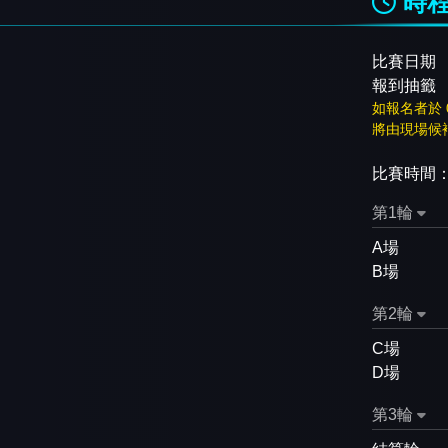
時
比賽日期
報到抽籤
如報名者於 
將由現場候
比賽時間
第1輪
A場
B場
第2輪
C場
D場
第3輪