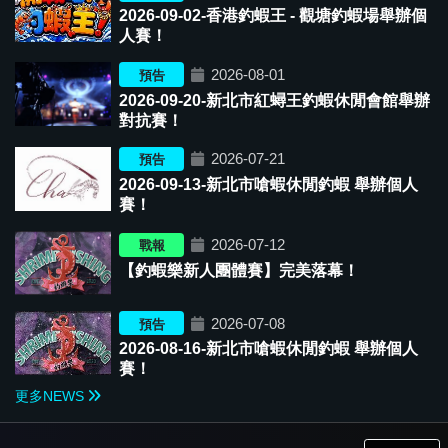
榮獲【▲第三屆-MLS國際釣蝦競技邀請賽-雙人團體▲】前三名
2026-09-02-香港釣蝦王 - 觀塘釣蝦場舉辦個
06/21
人賽！
ㄚ駿
阿嘎
小益
2026-08-01
預告
榮獲【釣蝦樂二王一后團體賽】前三名
05/31
2026-09-20-新北市紅蟳王釣蝦休閒會館舉辦
對抗賽！
郭昭江
♡KIKI
蔡鴻其
榮獲【釣蝦樂新人團體賽】前三名
♡
07/12
2026-07-21
預告
2026-09-13-新北市嗆蝦休閒釣蝦 舉辦個人
賽！
2026-07-12
戰報
【釣蝦樂新人團體賽】完美落幕！
2026-07-08
預告
2026-08-16-新北市嗆蝦休閒釣蝦 舉辦個人
賽！
更多NEWS