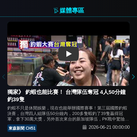
媒體專區
Play
獨家》 釣蝦也能比賽！ 台灣隊伍奪冠 4人50分鐘
釣39隻
釣蝦不只是休閒娛樂，現在也能舉辦國際賽事！第三屆國際釣蝦
決賽，台灣四人組隊伍50分鐘內，200多隻蝦釣了39隻贏得冠
軍，拿下30萬大獎，另外首次來台的新加坡隊伍，PK戰中驚險贏
得亞軍，選手分享，蝦子吃餌多數在蝦池深處，或沿著池邊走，
2026-06-21 00:00:00
東森新聞 CH51
新手想提高釣蝦成功率，可以瞄準這兩處。