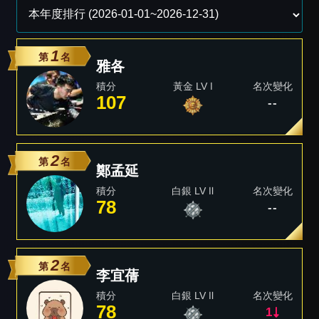
1
第
名
雅各
積分
黃金 LV Ⅰ
名次變化
107
--
2
第
名
鄭孟延
積分
白銀 LV Ⅱ
名次變化
78
--
2
第
名
李宜蒨
積分
白銀 LV Ⅱ
名次變化
78
1