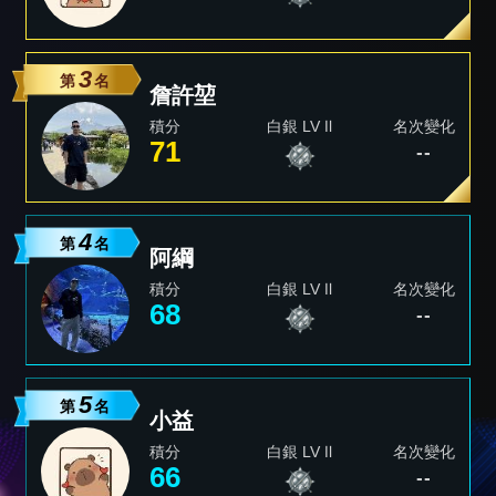
3
第
名
詹許堃
積分
白銀 LV Ⅱ
名次變化
71
--
4
第
名
阿綱
積分
白銀 LV Ⅱ
名次變化
68
--
5
第
名
小益
積分
白銀 LV Ⅱ
名次變化
66
--