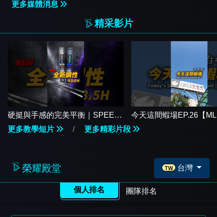
更多媒體消息
精采影片
硬挺與手感的完美平衡｜SPEED
今天這間蝦場EP.26【M
93.5H 競速竿 全新上市【MLS蝦
下】#17shrimp #台湾
更多教學短片
/
更多精彩片段
戰天下】#17shrimp #台湾のエビ
#shrimpfishing #새우낚
釣り #shrimpfishing #새우낚시
榮耀殿堂
台灣
TW
個人排名
團隊排名