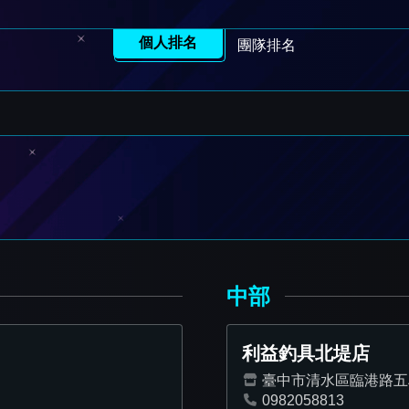
個人排名
團隊排名
中部
利益釣具北堤店
臺中市清水區臨港路五段
0982058813