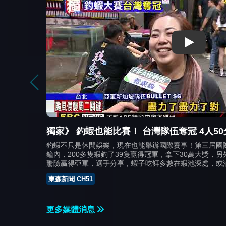
Play
最新》釣蝦競賽「冠軍30萬」 台灣MLS蝦
隊伍50分
國際釣蝦比賽在新北五股盛大舉辦，台灣隊伍MLS蝦戰天下
，PK戰中
蝦釣到39隻，拿下冠軍贏得30萬台幣，首次來台參賽的新
釣蝦成功
軍，現場最新情況連線記者范宇翔。
 00:00:00
東森新聞 CH51
更多媒體消息