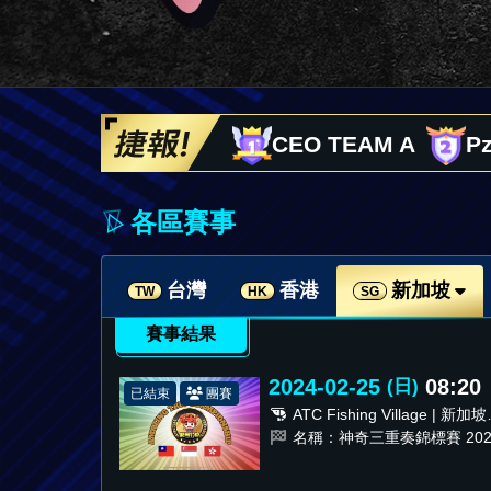
CEO TEAM A
P
CEO TEAM A
P
CEO TEAM A
P
各區賽事
台灣
香港
新加坡
TW
HK
SG
賽事結果
2024-02-25
08:20
(日)
已結束
團賽
ATC Fishing Village | 新加
區
名稱：神奇三重奏錦標賽 202