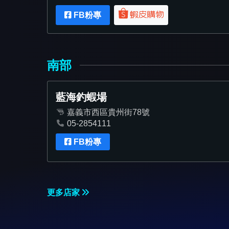
FB粉專
南部
藍海釣蝦場
嘉義市西區貴州街78號
05-2854111
FB粉專
更多店家