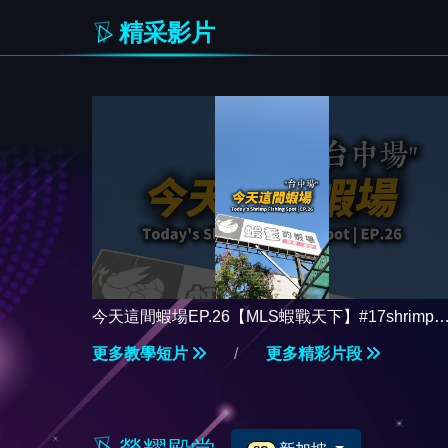
精采影片
今天這間蝦場EP.26【MLS蝦戰天下】#17shrimp #
台湾のエビ釣り #shrimpfishing #새우낚시
更多教學短片
/
更多精彩片段