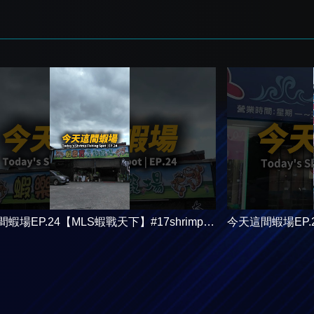
蝦場EP.24【MLS蝦戰天下】#17shrimp #
今天這間蝦場EP.2
ビ釣り #shrimpfishing #새우낚시
台湾のエビ釣り #sh