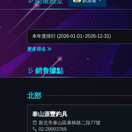
榮耀殿堂
新加坡
SG
更多排名
銷售據點
北部
泰山源豐釣具
新北市泰山區泰林路二段77號
02-29003769