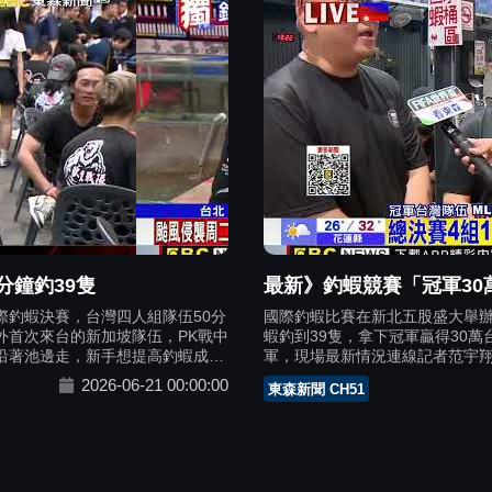
戰天下奪勝
國際釣蝦競技大賽創新跨界
釣蝦文化盛典
，50分鐘決賽中，200多隻泰國
加坡隊伍，PK賽中驚險贏得亞
今年吸引來自台灣、香港、新加
16小時的高強度競技挑戰，總獎
錄。賽事由TSA台灣釣蝦文化發
2026-06-21 00:00:00
其中四人團體賽冠軍可獲得30萬
中時新聞網
眾多實力派選手積極備戰。