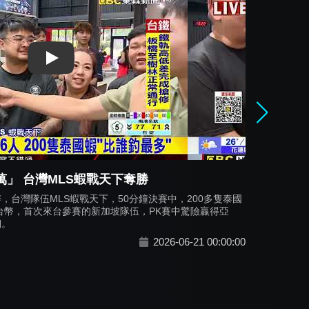
登場 競技運動結合流行音樂 打造全球首創
總獎金
由「ML
股區紅蟳
坡、越南等地的頂尖選手與戰隊來台參賽。賽事將進行長達
元素，打
金高達新台幣73萬3千元，創下台灣釣蝦競技賽事獎金新紀
開創嶄新
展協會主辦，持續推動釣蝦運動朝向專業化與競技化發展。
SETN三
不同國家
元獎金，雙人團體賽冠軍則可獲得12萬元獎金，吸引海內外
2026-06-18 00:00:00
與文化界