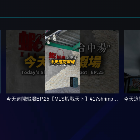
今天這間蝦場EP.25【MLS蝦戰天下】#17shrimp #
今天這間
台湾のエビ釣り #shrimpfishing #새우낚시
台湾のエ