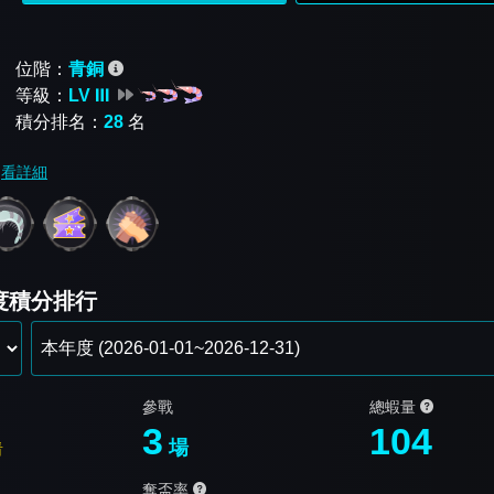
位階：
青銅
等級：
LV Ⅲ
積分排名：
28
名
看詳細
年度積分排行
參戰
總蝦量
3
104
場
看
奪盃率