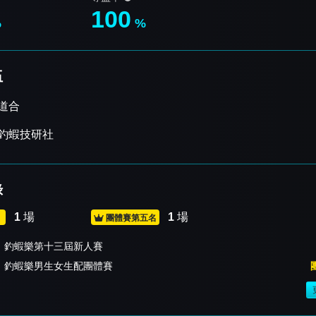
100
%
%
伍
道合
釣蝦技研社
錄
1
場
1
場
團體賽第五名
釣蝦樂第十三屆新人賽
釣蝦樂男生女生配團體賽