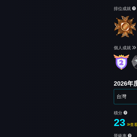
排位成就
個人成就
2026
積分
23
查
晉級率