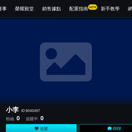
NEW
賽事
榮耀殿堂
銷售據點
配重指南
新手教學
小李
ID:9040497
0
0
粉絲
追蹤中
追蹤
聊聊