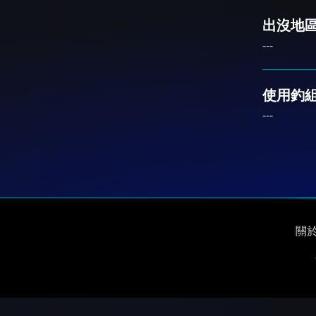
出沒地區
---
使用釣
---
關