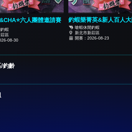
釣蝦樂菁英&新人百人大
樂&CHA⭐️六人團體邀請賽
《菁英報名篇》
嗆蝦休閒釣蝦
閒釣蝦
新北市新莊區
新莊區
開賽：2026-08-23
6-08-30
/釣齡
組