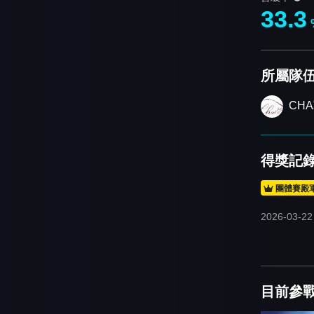
33.3
所屬隊
CH
得獎記
團體賽殿
2026-03-22
目前參