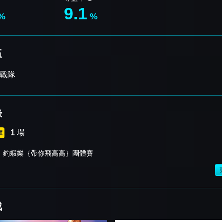
9.1
%
%
伍
A戰隊
錄
1
場
軍
釣蝦樂｛帶你飛高高｝團體賽
戰