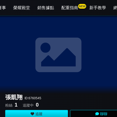
NEW
賽事
榮耀殿堂
銷售據點
配重指南
新手教學
張凱翔
ID:6760545
1
0
粉絲
追蹤中
追蹤
聊聊