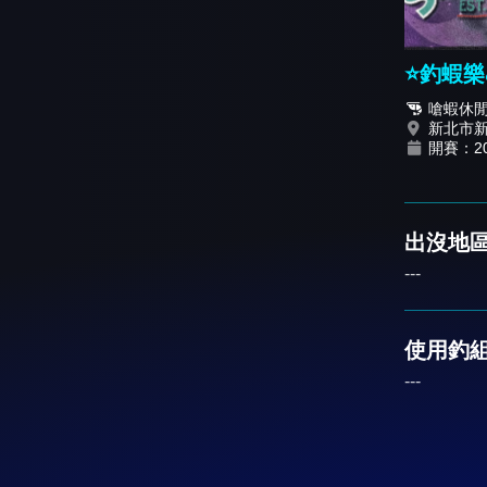
⭐️釣蝦
嗆蝦休
新北市
開賽：202
出沒地區
---
使用釣
---