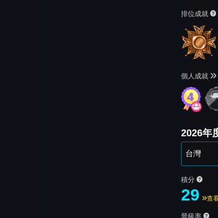
排位成就
個人成就
2026
積分
29
查
晉級率