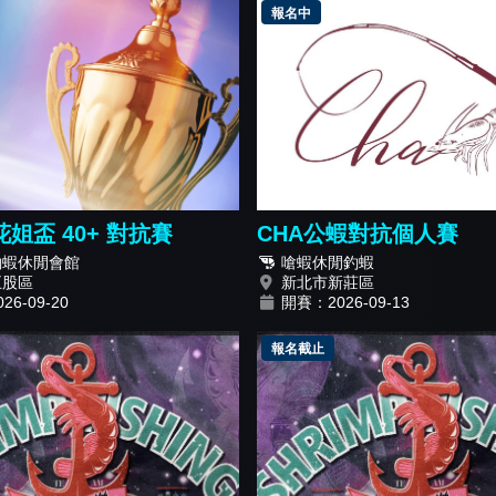
報名中
花姐盃 40+ 對抗賽
CHA公蝦對抗個人賽
釣蝦休閒會館
嗆蝦休閒釣蝦
五股區
新北市新莊區
6-09-20
開賽：2026-09-13
報名截止