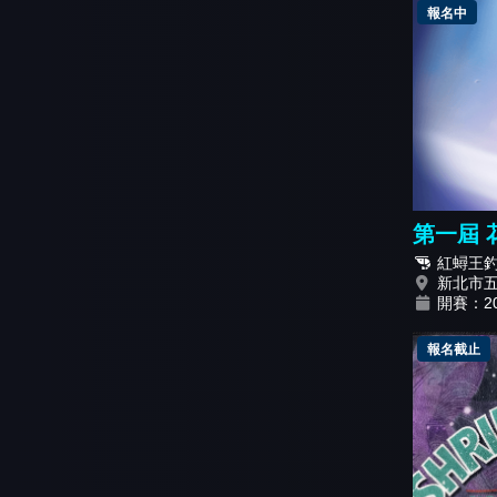
報名中
第一屆 
紅蟳王
新北市
開賽：202
報名截止