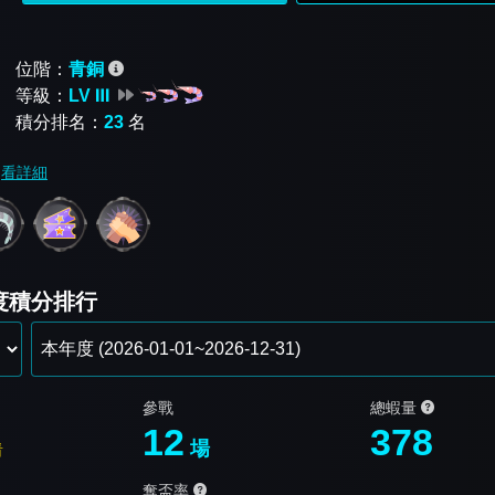
位階：
青銅
等級：
LV Ⅲ
積分排名：
23
名
看詳細
年度積分排行
參戰
總蝦量
12
378
場
看
奪盃率