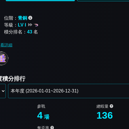
位階：
青銅
等級：
LV Ⅰ
積分排名：
43
名
看詳細
年度積分排行
參戰
總蝦量
4
136
場
奪盃率