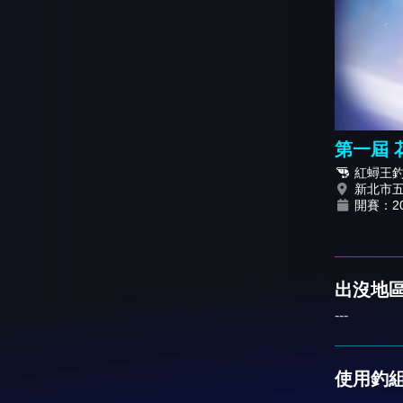
第一屆 
紅蟳王
新北市
開賽：202
出沒地區
---
使用釣