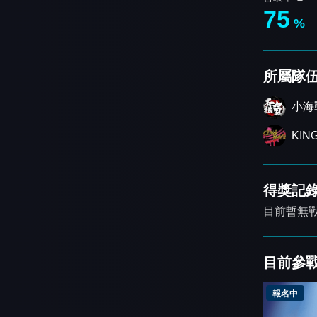
75
%
所屬隊
小海
KIN
得獎記
目前暫無
目前參
報名中