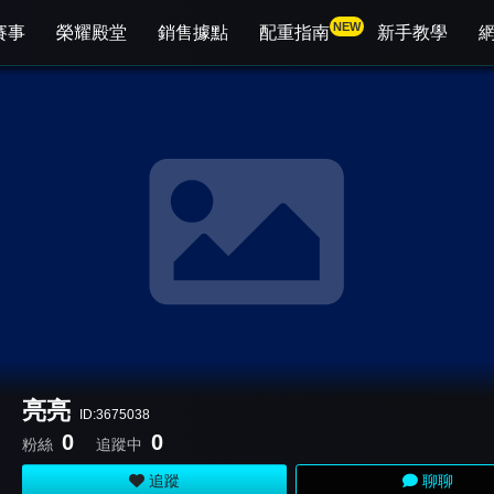
NEW
賽事
榮耀殿堂
銷售據點
配重指南
新手教學
亮亮
ID:3675038
0
0
粉絲
追蹤中
追蹤
聊聊