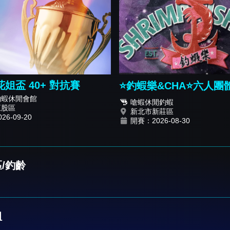
花姐盃 40+ 對抗賽
⭐️釣蝦樂&CHA⭐️六人
釣蝦休閒會館
嗆蝦休閒釣蝦
五股區
新北市新莊區
6-09-20
開賽：2026-08-30
/釣齡
組