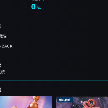
0
%
伍
戰隊
G BACK
錄
戰績
戰
報名截止