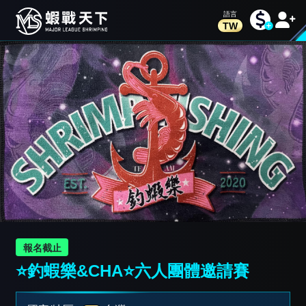
TW
報名截止
⭐️釣蝦樂&CHA⭐️六人團體邀請賽