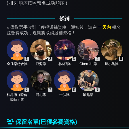
( 排列順序按照報名成功順序 )
候補
※ 備取選手收到「獲得遞補資格」通知後，請在
一天內
報名
並繳費成功，逾期將取消遞補資格！
1
2
3
4
5
全佳樂特攻隊
亞淵隊
林林7隊
Chen Jie隊
煒小飽隊
6
7
8
9
林昆德（暐倫.
阿彬隊
士弘隊
曜越隊
暐紘）隊
保留名單(已獲參賽資格)