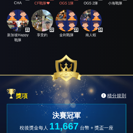
CHA
CF戰隊❤️
OGS 1隊
OGS 2隊
小海戰隊
21
22
23
24
新加坡Happy
享受釣
金利戰隊
南人蝦
戰隊
獎項
積分規則
決賽冠軍
11,667
稅後獎金每人
台幣 +
獎盃一座