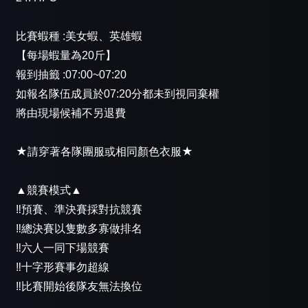
比賽蝦種 :美女蝦、英雄蝦
【每場蝦量為20斤】
報到抽籤 :07:00~07:20
如報名隊伍成員於07:20分都未到視同棄權
將由現場候補不另退費
★請穿著各隊團服或相同顏色衣服★
▲競賽模式▲
‼️預賽、準決賽採對抗競賽
‼️總決賽以隻數多寡做排名
‼️六人一同下場競賽
‼️十字形賽事勿超線
‼️比賽開始後隊友無法換位