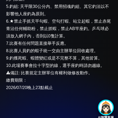
5.釣組: 天平限30公分內、禁用招魂釣組、其它釣法以不
影響他人座釣為原則。
6.★禁止手抓天平勾蝦、空勾打蝦、站立起蝦，禁止赤尾
青沾任何輔助粉，禁止抓蝦，禁止AB竿座釣。乒乓球必
須放入網子內，否則以0隻計算。
7.比賽有任何問題直接舉手反應。
8.比賽人員釣的蝦子統一交由主辦單位回收處理。
9.釣獲死蝦、蝦體變紅或是不完整不算，其他皆算。
10.此場賽事會拉十字型的線，選手座釣時請勿越線。
⚠️備註: 比賽規定主辦單位有權利做修改動作。
繳費期限：
2026/07/20晚上23點截止
AI智慧客服