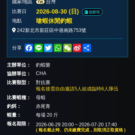
國家/地區
台灣
TW
2026-08-30 (日)
比賽日
提醒我
嗆蝦休閒釣蝦
地點
242新北市新莊區中港南路753號
F
L
T
W
W
S
S
分享
a
i
w
h
e
i
h
c
n
i
a
C
n
a
e
e
t
t
h
a
r
主辦單位：
釣蝦樂
b
t
s
a
W
e
o
e
A
t
e
CHA
協辦單位：
o
r
p
i
k
p
b
比賽類型：
對抗賽
o
報名後需自由邀請5人組成臨時6人隊伍
比賽蝦種：
母蝦
釣餌：
赤尾青
蝦量：
每場 20 斤
報名期限：
2026-06-29 20:00 ~ 2026-07-20 17:40
( 報名截止時、仍未繳費完成，則取消正取資格 )