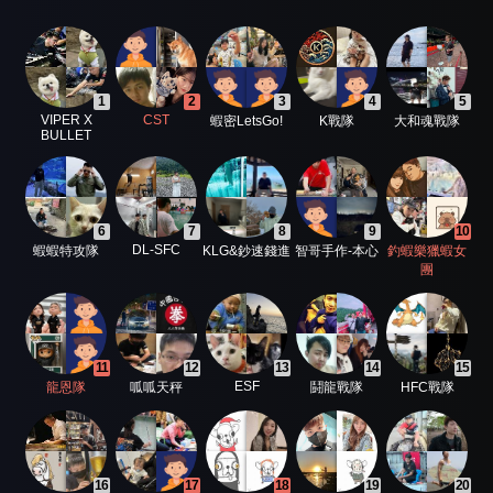
1
2
3
4
5
VIPER X
CST
蝦密LetsGo!
K戰隊
大和魂戰隊
BULLET
6
7
8
9
10
DL-SFC
蝦蝦特攻隊
KLG&鈔速錢進
智哥手作-本心
釣蝦樂獵蝦女
團
11
12
13
14
15
ESF
龍恩隊
呱呱天秤
鬪龍戰隊
HFC戰隊
16
17
18
19
20