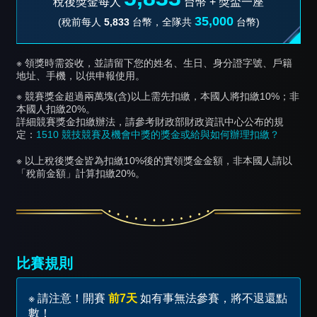
稅後獎金每人
台幣 +
獎盃一座
35,000
(稅前每人
5,833
台幣，全隊共
台幣)
※ 領獎時需簽收，並請留下您的姓名、生日、身分證字號、戶籍
地址、手機，以供申報使用。
※ 競賽獎金超過兩萬塊(含)以上需先扣繳，本國人將扣繳10%；非
本國人扣繳20%。
詳細競賽獎金扣繳辦法，請參考財政部財政資訊中心公布的規
定：
1510 競技競賽及機會中獎的獎金或給與如何辦理扣繳？
※ 以上稅後獎金皆為扣繳10%後的實領獎金金額，非本國人請以
「稅前金額」計算扣繳20%。
比賽規則
※ 請注意！開賽
前7天
如有事無法參賽，將不退還點
數！