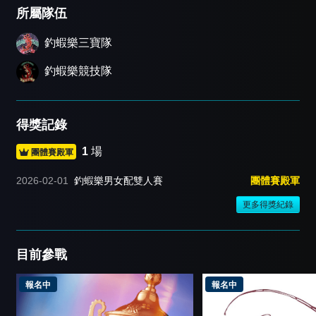
所屬隊伍
釣蝦樂三寶隊
釣蝦樂競技隊
得獎記錄
1
場
團體賽殿軍
2026-02-01
釣蝦樂男女配雙人賽
團體賽殿軍
更多得獎紀錄
目前參戰
報名中
報名中