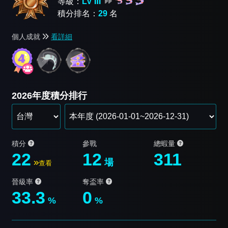
等級：
LV Ⅲ
積分排名：
29
名
個人成就
看詳細
2026年度積分排行
積分
參戰
總蝦量
22
12
311
場
查看
晉級率
奪盃率
33.3
0
%
%