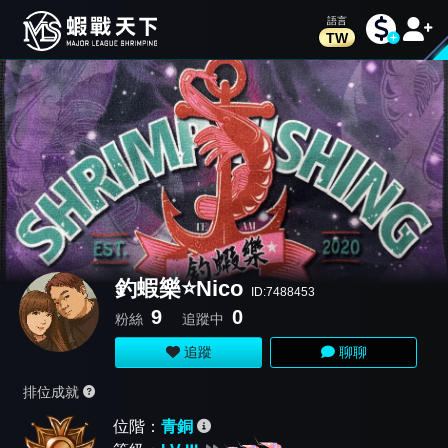
TW
釣蝦樂⭐️Nico
ID:7488453
9
0
粉絲
追蹤中
追蹤
聊聊
排位成就
位階：
青銅