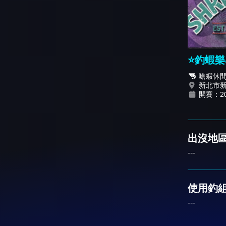
⭐️釣蝦
嗆蝦休
新北市
開賽：202
出沒地區
---
使用釣
---