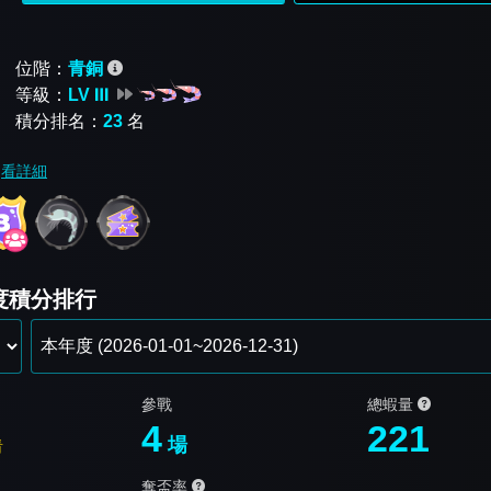
位階：
青銅
等級：
LV Ⅲ
積分排名：
23
名
看詳細
年度積分排行
參戰
總蝦量
4
221
場
看
奪盃率