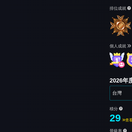
排位成就
個人成就
2026
積分
29
查
晉級率