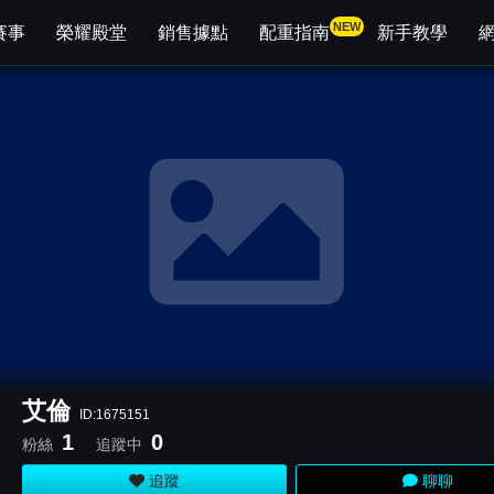
NEW
賽事
榮耀殿堂
銷售據點
配重指南
新手教學
艾倫
ID:1675151
1
0
粉絲
追蹤中
追蹤
聊聊