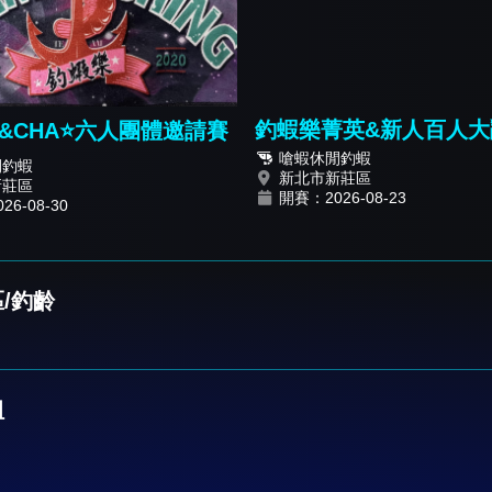
釣蝦樂菁英&新人百人大
樂&CHA⭐️六人團體邀請賽
《菁英報名篇》
嗆蝦休閒釣蝦
閒釣蝦
新北市新莊區
新莊區
開賽：2026-08-23
6-08-30
/釣齡
組