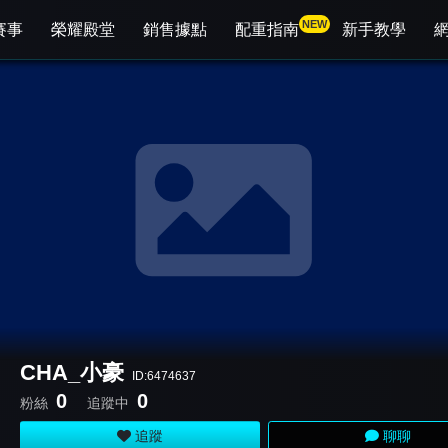
NEW
賽事
榮耀殿堂
銷售據點
配重指南
新手教學
CHA_小豪
ID:6474637
0
0
粉絲
追蹤中
追蹤
聊聊