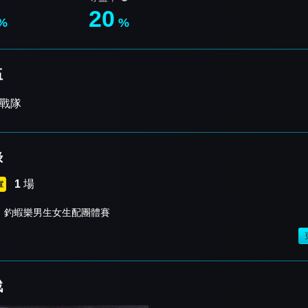
20
%
%
伍
A戰隊
錄
1
場
軍
釣蝦樂男生女生配團體賽
戰