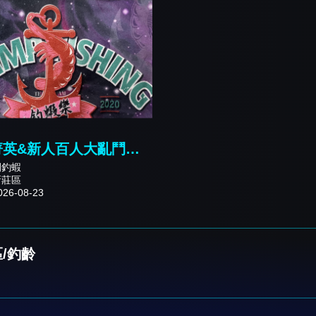
菁英&新人百人大亂鬥
報名篇》
閒釣蝦
新莊區
6-08-23
/釣齡