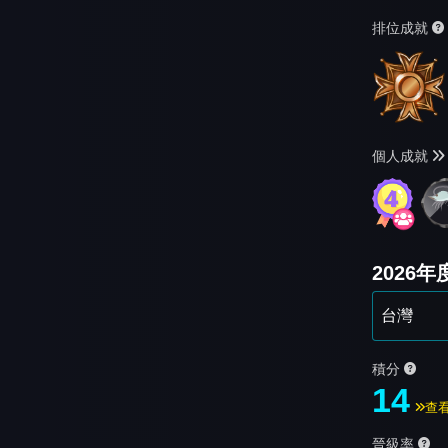
排位成就
個人成就
2026
積分
14
查
晉級率