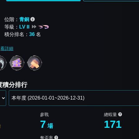
位階：
青銅
等級：
LV Ⅱ
積分排名：
36
名
看詳細
年度積分排行
參戰
總蝦量
7
171
場
看
奪盃率