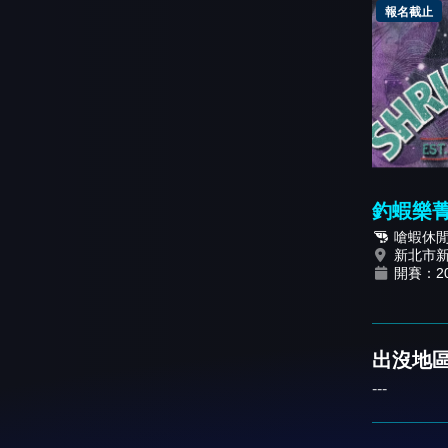
報名截止
釣蝦樂
《菁英
嗆蝦休
新北市
開賽：202
出沒地區
---