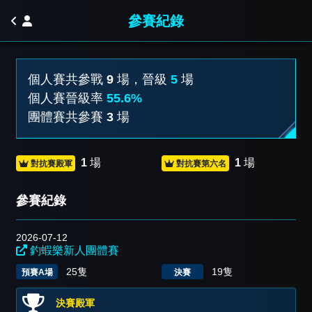
參賽紀錄
個人賽共參戰
9
場，晉級
5
場
個人賽晉級率
55.6%
團體賽共參賽
3
場
1
場
1
場
對抗賽殿軍
對抗賽第六名
參賽紀錄
2026-07-12
釣蝦樂新人團體賽
25隻
19隻
預賽A場
決賽
決賽殿軍