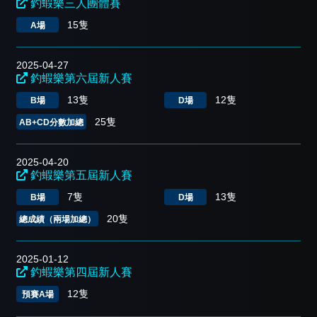
釣蝦樂三人團體賽
15隻
A場
2025-04-27
釣蝦樂第六屆新人賽
13隻
12隻
B場
D場
25隻
AB+CD分數加總
2025-04-20
釣蝦樂第五屆新人賽
7隻
13隻
B場
D場
20隻
總成績（兩場加總）
2025-01-12
釣蝦樂第四屆新人賽
12隻
預賽A場