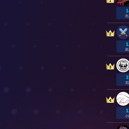
1
1
亮
2
1
菜
3
1
克
4
1
小