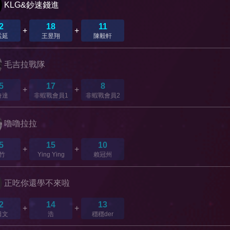
KLG&鈔速錢進
2
18
11
+
+
孟延
王昱翔
陳毅軒
毛吉拉戰隊
5
17
8
+
+
奇達
非蝦戰會員1
非蝦戰會員2
嚕嚕拉拉
5
15
10
+
+
竹
Ying Ying
賴冠州
正吃你還學不來啦
2
14
13
+
+
日文
浩
穩穩der