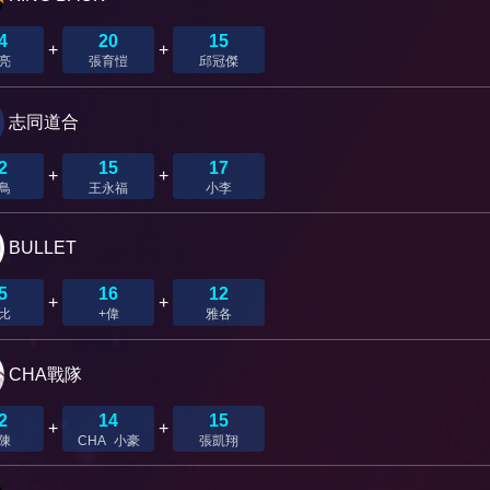
4
20
15
+
+
亮
張育愷
邱冠傑
志同道合
2
15
17
+
+
鳥
王永福
小李
BULLET
5
16
12
+
+
比
+偉
雅各
CHA戰隊
2
14
15
+
+
陳
CHA_小豪
張凱翔