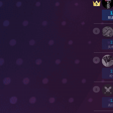
5
1
鄭
6
1
吳
6
1
松
8
1
高