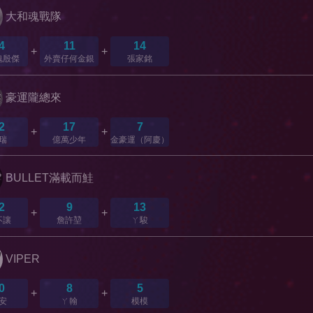
大和魂戰隊
4
11
14
+
+
魂殷傑
外賣仔何金銀
張家銘
豪運隴總來
2
17
7
+
+
瑞
億萬少年
金豪運（阿慶）
BULLET滿載而鮭
2
9
13
+
+
不讓
詹許堃
ㄚ駿
VIPER
0
8
5
+
+
安
ㄚ翰
模模