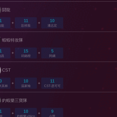
鬪龍
1
11
10
+
+
炳龍
彭祥殷
潘志宏
蝦蝦特攻隊
1
15
5
+
+
砲昌
邱銘楷
阿綱
CST
0
10
11
+
+
-米其林
温家翰
CST-丞可可
釣蝦樂三寶隊
1
10
9
+
+
娃
釣蝦樂⭐️Nico
小慧