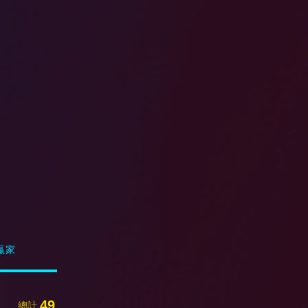
贏家
49
總計