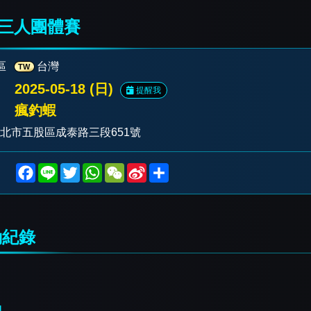
三人團體賽
區
台灣
TW
2025-05-18 (日)
提醒我
瘋釣蝦
新北市五股區成泰路三段651號
F
L
T
W
W
S
S
a
i
w
h
e
i
h
c
n
i
a
C
n
a
e
e
t
t
h
a
r
b
t
s
a
W
e
o
e
A
t
e
紀錄
o
r
p
i
k
p
b
o