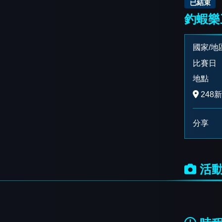
已結束
釣蝦樂
國家/地
比賽日
地點
248
分享
活動