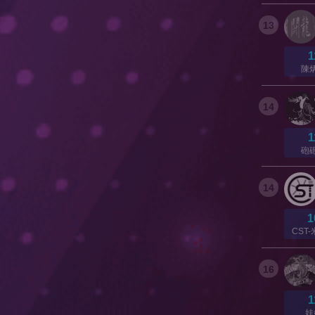
13
1
陳
14
1
砲
14
1
CST
16
1
娃