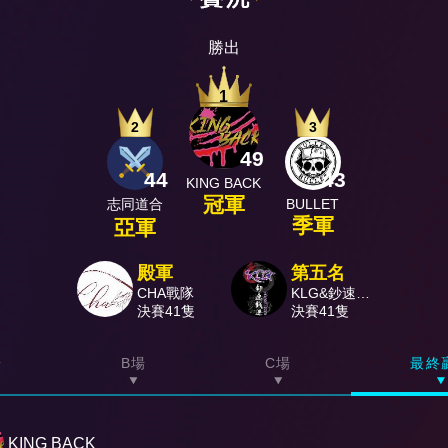
勝出
1
2
3
49
44
43
KING BACK
冠軍
志同道合
BULLET
季軍
亞軍
殿軍
第五名
CHA戰隊
KLG&鈔速錢
決賽41隻
進
決賽41隻
場
B場
C場
最終
KING BACK