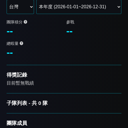
團隊積分
參戰
--
--
總蝦量
--
得獎記錄
目前暫無戰績
子隊列表 - 共 0 隊
團隊成員