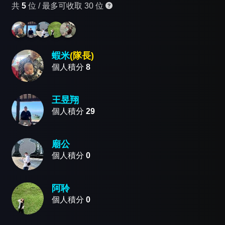
共
5
位 /
最多可收取 30 位
蝦米
(隊長)
個人積分
8
王昱翔
個人積分
29
廟公
個人積分
0
阿聆
個人積分
0