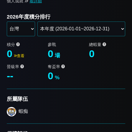
個人成就
看詳細
2026年度積分排行
積分
參戰
總蝦量
0
0
0
場
查看
晉級率
奪盃率
--
0
%
所屬隊伍
蝦痴