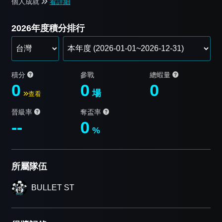
個人成就
看詳細
2026年度積分排行
積分
參戰
總蝦量
0
0
0
場
查看
晉級率
奪盃率
--
0
%
所屬隊伍
BULLET ST