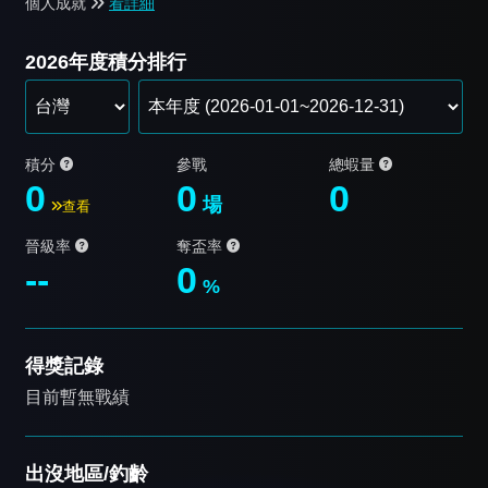
個人成就
看詳細
2026年度積分排行
積分
參戰
總蝦量
0
0
0
場
查看
晉級率
奪盃率
--
0
%
得獎記錄
目前暫無戰績
出沒地區/釣齡