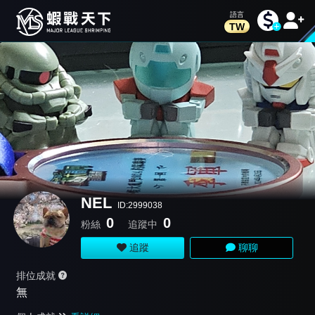
TW
NEL
ID:2999038
0
0
粉絲
追蹤中
追蹤
聊聊
排位成就
無