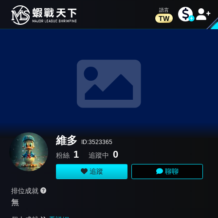
TW
維多
ID:3523365
1
0
粉絲
追蹤中
追蹤
聊聊
排位成就
無