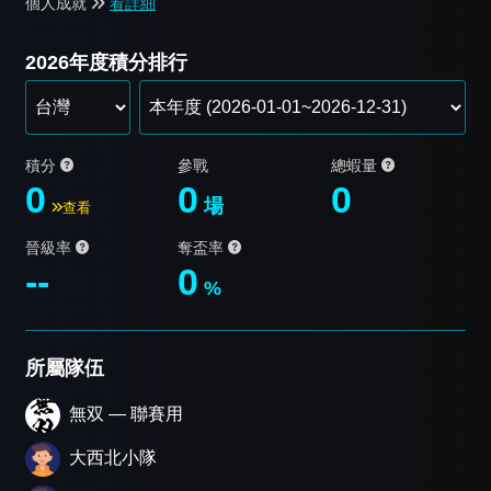
個人成就
看詳細
2026年度積分排行
積分
參戰
總蝦量
0
0
0
場
查看
晉級率
奪盃率
--
0
%
所屬隊伍
無双 — 聯賽用
大西北小隊