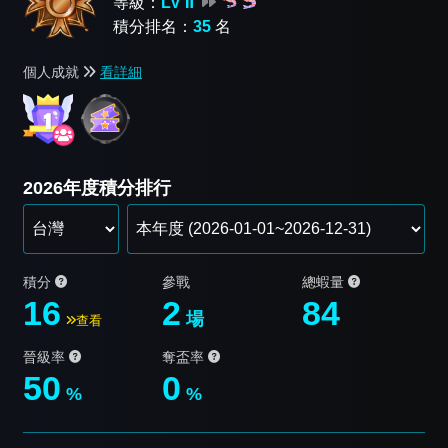
等級：
LV Ⅱ
積分排名：
35
名
個人成就
看詳細
2026年度積分排行
積分
參戰
總蝦量
16
2
84
場
查看
晉級率
奪盃率
50
0
%
%