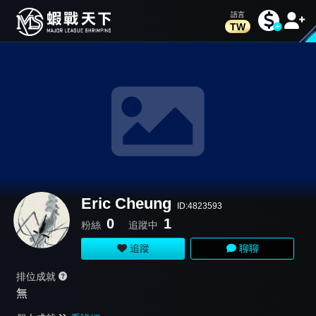
TW
Eric Cheung
ID:4823593
0
1
粉絲
追蹤中
追蹤
聊聊
排位成就
無