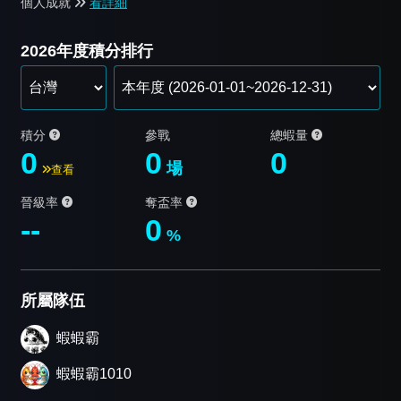
個人成就
看詳細
2026年度積分排行
積分
參戰
總蝦量
0
0
0
場
查看
晉級率
奪盃率
--
0
%
所屬隊伍
蝦蝦霸
蝦蝦霸1010