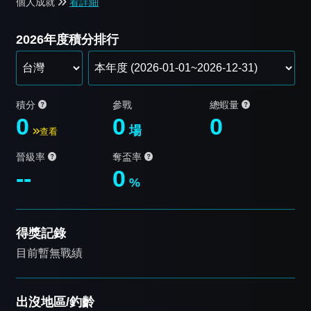
個人成就
看詳細
2026年度積分排行
積分
參戰
總蝦量
0
0
0
場
查看
晉級率
奪盃率
--
0
%
得獎記錄
目前暫無戰績
出沒地區/釣齡