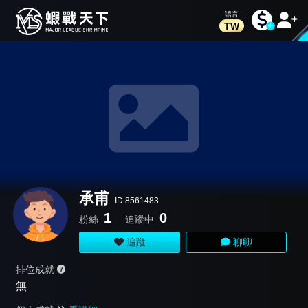
TW
承甫
ID:8561483
1
0
粉絲
追蹤中
追蹤
聊聊
排位成就
無