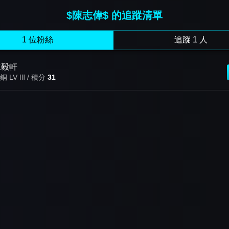
$陳志偉$ 的追蹤清單
1 位粉絲
追蹤 1 人
陳毅軒
銅 LV Ⅲ / 積分
31