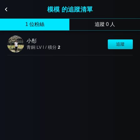
模模 的追蹤清單
1 位粉絲
追蹤 0 人
小彤
追蹤
青銅 LV Ⅰ / 積分
2