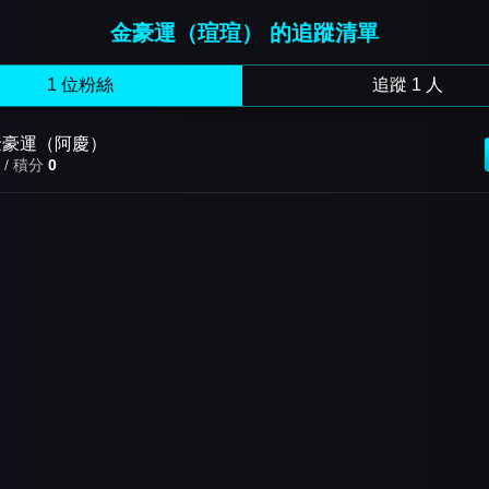
金豪運（瑄瑄） 的追蹤清單
1 位粉絲
追蹤 1 人
金豪運（阿慶）
 / 積分
0