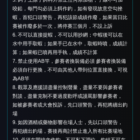
咬鉛，每門勾必須上餌作釣，如有發現故意空勾挫
蝦，首犯口頭警告，再犯該節成績作廢，如果當日比
賽被作廢多於一次，將停賽三個月，不設上訴
6. 不可以直接捉蝦，不可以用抄網；中蝦後可以在
水中用手取蝦；如果手已在水中，取蝦時噴，成績計
算；如果蝦已噴再用手執，成績不計算
7. 禁止使用AB竿，參賽者換裝備必須 參賽者換裝備
必須自行更換，不可由其他人帶到位置直接換，可視
為AB竿
8. 觀眾及應援請盡量控制聲量，盡量不要與參賽者
對談，盡量克制不要過度歡呼或謾罵影響參賽者，
如被參賽者或大會投訴，先口頭警告，再犯將續出釣
場
9. 如因酒精或藥物影響在場人士，先以口頭警告，
再犯續出釣場，賽後再商討禁止進入所有比賽場地
10. 必須在間線內作釣，不可私下調位。釣組不可在