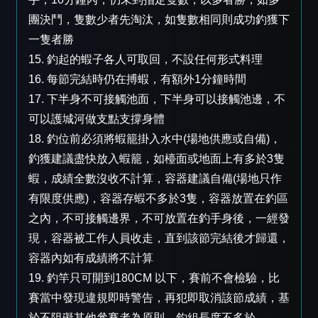
團決鬥，隻數少者先淘汰，如隻數相同則成功釣獲下
一隻者勝
15. 釣起的蝦子各人可取回，不設任何形式料理
16. 每節完結時仍在搏蝦，有額外1分鐘時間
17. 下半身不可接觸池面，下半身可以接觸池邊，不
可以護城河做支點支撐身體
18. 釣位前必須將蝦籠掛入水中(場地供應或自備)，
釣獲建議盡快放入蝦籠，如檯面或地面上有多於3隻
蝦，成績全數沒收不計算，容器建議自備(場地只作
有限度供應)，容器存蝦不多於3隻，容器放置在釣區
之內，不可接觸邊界，不可放置在釣手身後，一經發
現，容器被工作人員收走，直到該節完結後才歸還，
容器內如有成績將不計算
19. 釣竿只可開到180CM 以下，賽前不會檢驗，比
賽當中發現違規即時警告，再犯即取消該節成績，基
於不阻礙其他參賽者為原則，釣組長度不多於