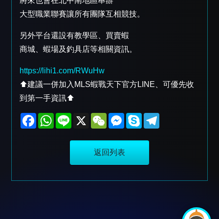
將來也會在北中南地區舉辦
大型職業聯賽讓所有團隊互相競技。
另外平台還設有教學區、買賣蝦
商城、蝦場及釣具店等相關資訊。
https://lihi1.com/RWuHw
⬆️建議一併加入MLS蝦戰天下官方LINE、可優先收
到第一手資訊⬆️
F
W
L
X
W
M
S
T
a
h
i
e
e
k
e
c
a
n
C
s
y
l
e
t
e
h
s
p
e
b
s
a
e
e
g
返回列表
o
A
t
n
r
o
p
g
a
k
p
e
m
r