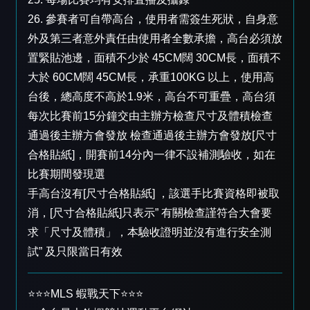
26. 參賽者可自帶高台，使用者需簽生死狀，自身意
外及第三者意外責任由使用者全數承擔，高台必須放
置緊貼池邊，面積不少於 45CM闊 30CM長，面積不
大於 60CM闊 45CM長，承重100KG 以上，使用高
台後，總高度不高於1.9米，高台不可重疊，高台須
每次比賽前15分鐘交由主辦方檢查尺寸及體積檢查
通過後主辦方會發放 檢查通過後主辦方會發放[尺寸
合格貼紙]，開賽前14分內一律不設補測驗收，如在
比賽期間發現選
手高台沒有[尺寸合格貼紙] ，該選手比賽資格即被取
消，[尺寸合格貼紙]只表示” 有關檢查謹符合大會要
求「尺寸及體積」，本驗收證明並沒有進行安全測
試” 及只限當日有效
⭐️⭐️⭐️MLS 蝦戰天下⭐️⭐️⭐️