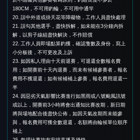
180CM，不可用釣輪，不可用中通竿
20. 誤中外道或掛天花等障礙物，工作人員盡快處理
21. 誤勾其他選手，盡快拆解，如未能在3分鐘內拆
解，以剪子線組盡快解決，不作賠償
22. 工作人員即場點算釣獲，確認隻數及身份，寫上
小分板後，不可更改及上訴
23. 如因私人理由十天前退賽，可退還全數報名費
用；如開賽前十天內退賽，而未有候補參賽者，報名
費用不獲退還；如有候補補上參賽，報名費用退還一
半
24. 因惡劣天氣影響比賽進行如黑雨或八號颱風訊號
或以上，開賽前3小時將會出通知比賽改期，新日期
將與場地配合後盡快公佈，如因天氣改期而未能參
與，報名費用可獲全數退還，名額將由輪候單位順序
補上
25. 每場比賽均有安排直播及攝錄