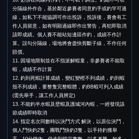
分隔線外作合，基於鄰近參賽者同意釣手或釣竿可過
線，如私下不能協調可作出投訴，投訴後，賽會有工
作人員留意，如有明顯過線即作出警告，再犯即取消
該即成績。個人賽不能站短邊區作釣，成績不作計
算。誤勾分隔線，場地將會盡快剪斷子線，不作任何
賠償。
11. 因場地限制並在不指派解蝦童，非參賽者不能取
蝦，成績不作計算
12. 釣到死蝦計算成績，變紅變橙不列成績，釣到蝦
殼不列成績，要整隻完整蝦體，釣BB蝦可列入成績
(需先舉手，讓工作人員辨定)
13. 不能釣半水蝦及壁蝦及護城河內蝦，一經發現該
節成績即時取消
14. 指定名次同數時以決鬥方式 解決，以原位決鬥，
個人鬥快釣2隻，團戰鬥快釣3隻，以手持釣獲舉
手，10分鐘內，仍未到指定隻數，以多者勝，如多