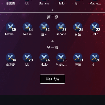
LU
Banana
Hallo
Mathew
李家豪
波～
Mak
第二節
39
34
32
27
25
22
Mathew
Reese
Banana
Hallo
波～
呀頓
Mak
第一節
34
28
24
23
21
20
LU
Hallo
Mathew
李家豪
呀頓
波～
Mak
詳細成績