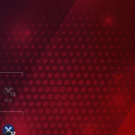
78
呀頓
32