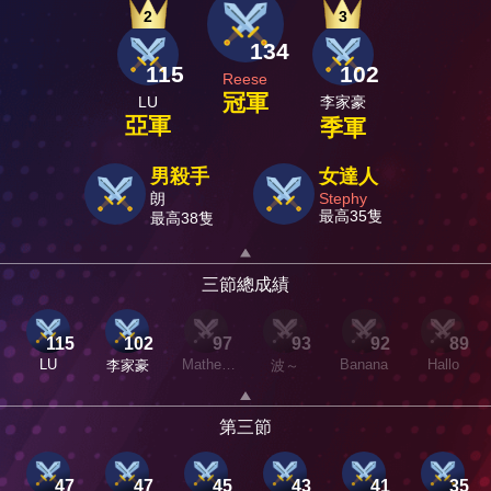
2
3
134
115
102
Reese
冠軍
LU
李家豪
亞軍
季軍
男殺手
女達人
朗
Stephy
最高35隻
最高38隻
三節總成績
115
102
97
93
92
89
LU
Mathew
Banana
Hallo
李家豪
波～
Mak
第三節
47
47
45
43
41
35