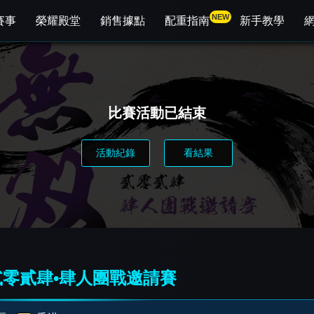
NEW
賽事
榮耀殿堂
銷售據點
配重指南
新手教學
比賽活動已結束
活動紀錄
看結果
貳零貳肆•肆人團戰邀請賽