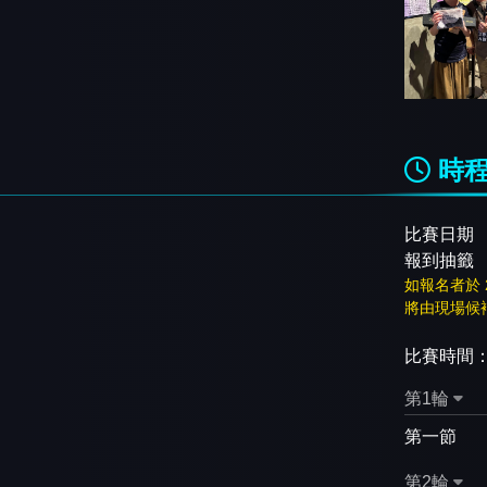
時
比賽日期
報到抽籤
如報名者於 
將由現場候
比賽時間
第1輪
第一節
第2輪