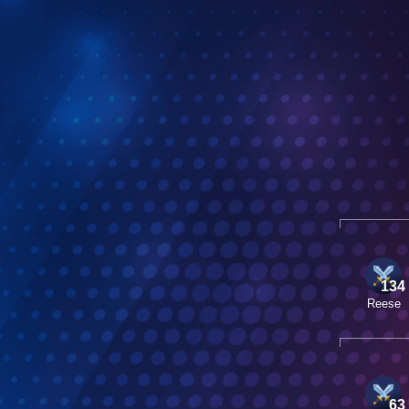
134
Reese
63