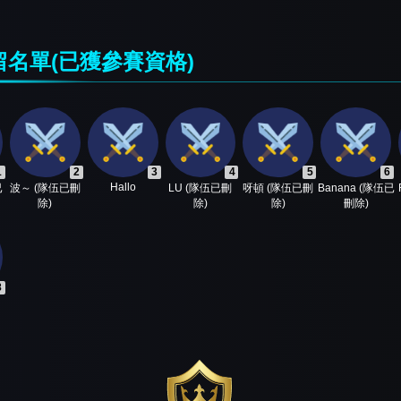
名單(已獲參賽資格)
1
2
3
4
5
6
Hallo
已
波～ (隊伍已刪
LU (隊伍已刪
呀頓 (隊伍已刪
Banana (隊伍已
除)
除)
除)
刪除)
8