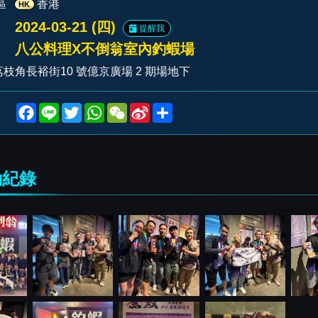
區
香港
HK
2024-03-21 (四)
提醒我
八公料理X不倒翁室內釣蝦場
枝角長裕街10 號億京廣場 2 期場地下
F
L
T
W
W
S
S
a
i
w
h
e
i
h
c
n
i
a
C
n
a
e
e
t
t
h
a
r
b
t
s
a
W
e
o
e
A
t
e
紀錄
o
r
p
i
k
p
b
o