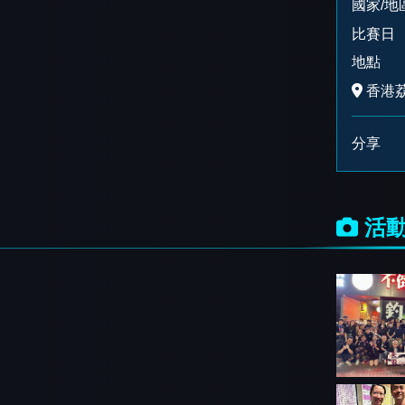
國家/地
比賽日
地點
香港荔
分享
活動