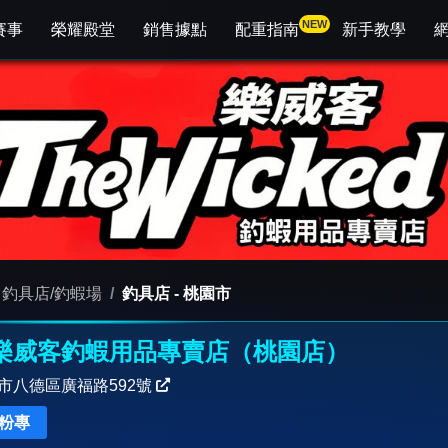
NEW
賽事
榮耀殿堂
銷售據點
配重指南
新手教學
釣具店/釣蝦場
釣具店
-
桃園市
樂威客釣蝦用品專賣店（桃園店）
市八德區廣福路592號
B粉專