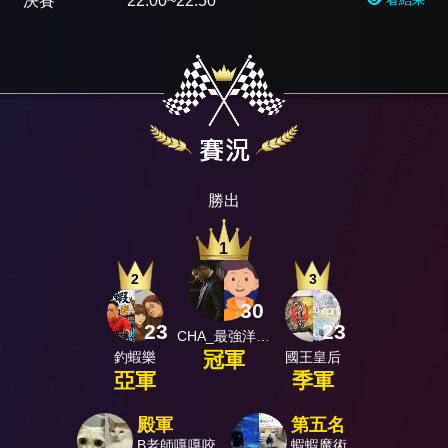
決賽
22:00~22:50
勝出
1
2
3
30
23
23
CHA_最強洋將隊
冠軍
釣蝦樂
國王皇后
亞軍
季軍
殿軍
第五名
B老師嘎嘎咬
蝦蝦魔術