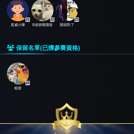
21
22
23
屁威小隊
B老師嘎嘎咬
開就對了
保留名單(已獲參賽資格)
24
蝦密