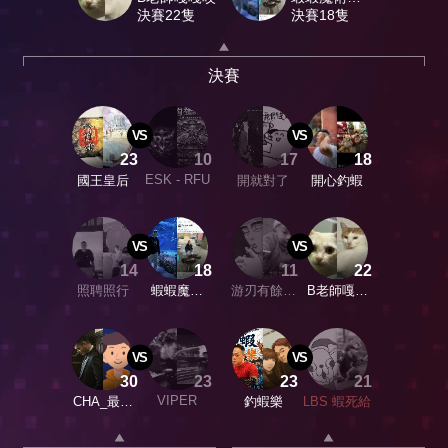
決賽22隻
SHOW
決賽18隻
決賽
VS
VS
23
10
17
18
ESK - RFU
國王皇后
開就對了
開心釣蝦
VS
VS
14
18
11
22
照聘照行
蝦蝦魔術
游刃有餘隊
B老師嘎嘎
SHOW
嗎
咬
VS
VS
30
23
23
21
VIPER
CHA_最強
釣蝦樂
LBS 蝦死給
洋將隊