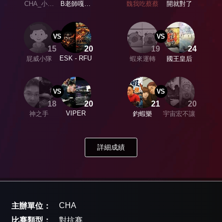
CHA_小豪
B老師嘎嘎
魏我吃蔡蔡
開就對了
+CHA_吉哥
咬
VS
VS
15
20
19
24
ESK - RFU
屁威小隊
蝦來運轉
國王皇后
VS
VS
18
20
21
20
VIPER
神之手
釣蝦樂
宇宙宏不讓
詳細成績
CHA
主辦單位：
比賽類型：
對抗賽