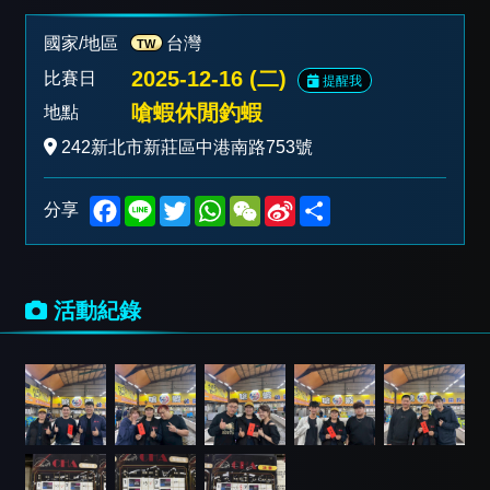
國家/地區
台灣
TW
2025-12-16 (二)
比賽日
提醒我
嗆蝦休閒釣蝦
地點
242新北市新莊區中港南路753號
F
L
T
W
W
S
S
分享
a
i
w
h
e
i
h
c
n
i
a
C
n
a
e
e
t
t
h
a
r
b
t
s
a
W
e
o
e
A
t
e
活動紀錄
o
r
p
i
k
p
b
o