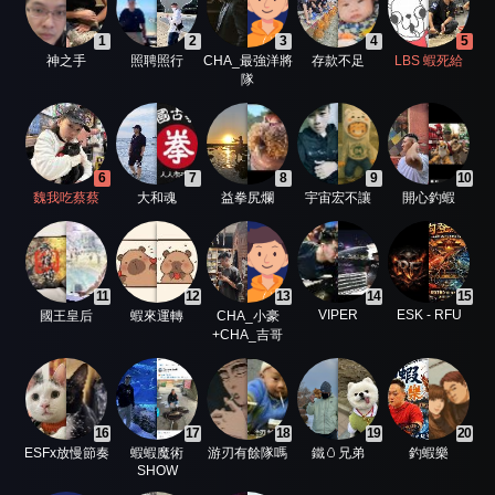
1
2
3
4
5
神之手
照聘照行
CHA_最強洋將
存款不足
LBS 蝦死給
隊
6
7
8
9
10
魏我吃蔡蔡
大和魂
益拳尻爛
宇宙宏不讓
開心釣蝦
11
12
13
14
15
VIPER
ESK - RFU
國王皇后
蝦來運轉
CHA_小豪
+CHA_吉哥
16
17
18
19
20
ESFx放慢節奏
蝦蝦魔術
游刃有餘隊嗎
鐵🥚兄弟
釣蝦樂
SHOW