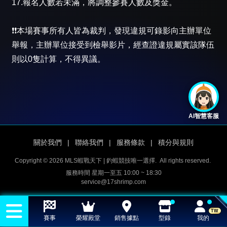
17.報名人數若未滿，將調整參賽人數及獎金。
❗️❗️本場賽事所有人皆為裁判，發現違規可錄影向主辦單位
舉報，主辦單位接受到檢舉影片，經查證違規屬實該隊伍
則以0隻計算，不得異議。
AI智慧客服
關於我們
|
聯絡我們
|
服務條款
|
積分與規則
Copyright © 2026 MLS蝦戰天下 | 釣蝦競技唯一選擇.
All rights reserved.
服務時間 星期一至五 10:00 ~ 18:30
service@17shrimp.com
TW
賽事
榮耀殿堂
銷售據點
型錄
我的