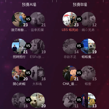
預賽A場
預賽B場
VS
VS
23
21
23
12
游刃有餘隊
益拳尻爛
LBS 蝦死給
鐵🥚兄弟
嗎
VS
VS
21
19
14
19
照聘照行
ESFx放慢
存款不足
蝦蝦魔術
SHOW
節奏
VS
VS
20
16
21
15
開心釣蝦
大和魂
CHA_最強
蝦密
洋將隊
VS
VS
16
20
11
13