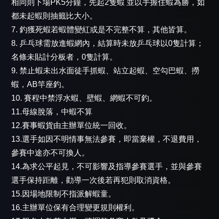
相同則下場PK5分鐘，先起2隻蝦 並以手握住蝦為勝，如
都未起蝦則抽籤比大小。
7. 釣獲死蝦若蝦體變紅或是不完整不算，其他皆算。
8. 乒乓球需放進蝦網內，結算時未放乒乓球以0隻計算；
名條未貼計分板者，0隻計算。
9. 禁止蝦未出水面徒手抓蝦、站立起蝦、空勾巴蝦、撈
蝦，AB竿座釣。
10. 賽程中禁浮水蝦、壁蝦、網蝦不可釣。
11.母線脫落，中蝦不算
12.賽事蝦貨由主辦單位統一回收。
13.選手如因不明情事無法參賽，即當棄權，不退費用，
參賽中途亦不可換人。
14.為求公平起見，不可影響及指導參賽選手，並與參賽
選手保持距離，勸導一次後若再犯則取消資格。
15.因場地限制不指派解蝦童。
16.主辦單位保有合理變更規則權利。