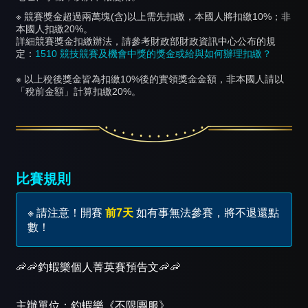
※ 競賽獎金超過兩萬塊(含)以上需先扣繳，本國人將扣繳10%；非
本國人扣繳20%。
詳細競賽獎金扣繳辦法，請參考財政部財政資訊中心公布的規
定：
1510 競技競賽及機會中獎的獎金或給與如何辦理扣繳？
※ 以上稅後獎金皆為扣繳10%後的實領獎金金額，非本國人請以
「稅前金額」計算扣繳20%。
比賽規則
※ 請注意！開賽
前7天
如有事無法參賽，將不退還點
數！
🦐🦐釣蝦樂個人菁英賽預告文🦐🦐
主辦單位：釣蝦樂《不限團服》