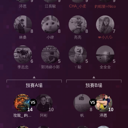
9
9
9
9
渟恩
江長駿
CHA_小柔
釣蝦樂⭐️Nico
8
8
8
7
林桑
小肆
亮亮
💋小八💦
6
5
5
5
李志忠
郭沛緯小郭
ㄚ駿
全全全
預賽A場
預賽B場
VS
VS
14
10
8
10
玟龍_ 鈎登
阿彬
帆
渟恩
殿堂