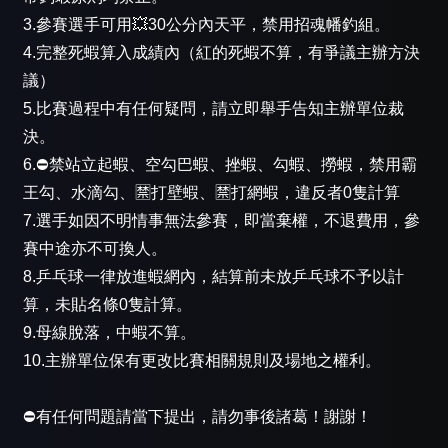
3.參賽選手可用💥30公分內天平，禁用招魂幡釣組。
4.完整死蝦算入成績內（紅的死蝦不算，有爭議主辦方決
議）
5.比賽過程中有任何疑問，請立即舉手告知主辦單位裁
決。
6.⛔禁站立起蝦、空勾巴蝦、挫蝦、勾蝦、撈蝦，禁用霸
王勾、水滴勾、🈲️打壁蝦、🈲️打網蝦，違反者0隻計算
7.選手如因不明情事無法參賽，即當棄權，不退費用，參
賽中途亦不可換人。
8.乒乓球一律放進蝦網內，結算前未放乒乓球不予以計
算，未貼名條0隻計算。
9.母線脫落，中蝦不算。
10.主辦單位保有更改比賽相關規則及場地之權利。
⛔️有任何問題請當下提出，請勿事後諸葛！謝謝！