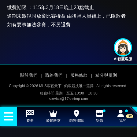
繳費期限 ：115年3月18日晚上23點截止
逾期未繳視同放棄比賽權益 由後補人員補上，已匯款者
如有要事無法參賽，不另退費
AI智慧客服
關於我們
|
聯絡我們
|
服務條款
|
積分與規則
Copyright © 2026 MLS蝦戰天下 | 釣蝦競技唯一選擇.
All rights reserved.
服務時間 星期一至五 10:00 ~ 18:30
service@17shrimp.com
TW
賽事
榮耀殿堂
銷售據點
型錄
我的