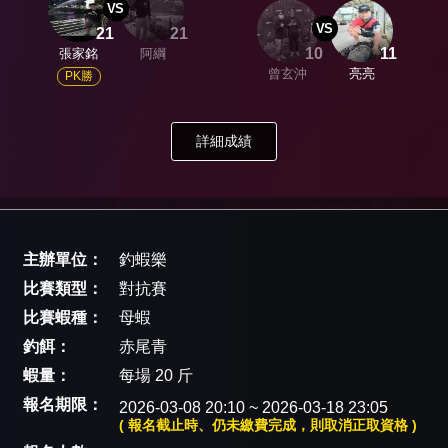
VS
VS
21
21
10
11
張家銘
阿綱
曾玄沖
亮亮
PK勝
詳細成績
主辦單位：
釣蝦樂
比賽類型：
對抗賽
比賽蝦種：
母蝦
釣餌：
赤尾青
蝦量：
每場 20 斤
報名期限：
2026-03-08 20:10 ~ 2026-03-18 23:05
( 報名截止時、仍未繳費完成，則取消正取資格 )