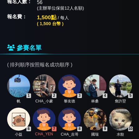
報名人數：
56
(主辦單位保留12人名額)
報名費：
1,500點
/ 每人
( 1,500 台幣 )
參賽名單
( 排列順序按照報名成功順序 )
1
2
3
4
5
帆
CHA_小豪
黎友德
林桑
詹許堃
6
7
8
9
10
CHA_YEN
小益
CHA_吉哥
國瑞
水餃