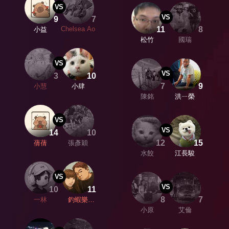
VS
VS
9
7
11
8
Chelsea Ao
小益
松竹
國瑞
VS
VS
3
10
7
9
小慧
小肆
陳銘
洪ㄧ榮
VS
VS
14
10
12
15
蒨蒨
張彥穎
水餃
江長駿
VS
VS
10
11
8
7
一林
釣蝦樂
⭐️Nico
小原
艾倫