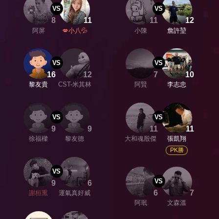
VS
VS
8
11
11
12
阿屏
💋小八💦
小陳
詹許堃
VS
VS
16
12
7
10
黎友貴
CST-米其林
阿賢
李志忠
VS
VS
9
9
11
11
徐福樑
黎友德
大和魂殷傑
張凱翔
PK勝
VS
VS
9
6
6
7
謝桓熏
運氣真好威
阿珉
文森溫