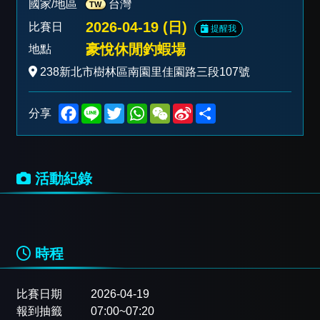
國家/地區
台灣
TW
2026-04-19 (日)
比賽日
提醒我
豪悅休閒釣蝦場
地點
238新北市樹林區南園里佳園路三段107號
F
L
T
W
W
S
S
分享
a
i
w
h
e
i
h
c
n
i
a
C
n
a
e
e
t
t
h
a
r
b
t
s
a
W
e
o
e
A
t
e
活動紀錄
o
r
p
i
k
p
b
o
時程
比賽日期
2026-04-19
報到抽籤
07:00~07:20