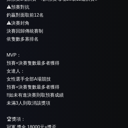
⚠️預賽對抗
釣贏對面取前12名
⚠️決賽封角
決賽回歸傳統賽制
依隻數多寡排名
MVP：
預賽+決賽隻數最多者獲得
女達人：
女性選手全部A場競技
預賽+決賽隻數最多者獲得
‼️如未有進決賽則取預賽成績
未滿3人則取消該獎項
🏆獎項：
冠軍 獎金 18000元+獎盃