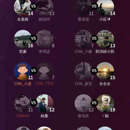
VS
VS
14
13
11
14
全葛格
賴冠州
蔡易儒
小莊🔰
VS
VS
16
8
7
13
哲豪
李明諺
CHA_小豪
郭沛緯小郭
VS
VS
11
7
7
15
CHA_YEN
CHA_小柔
CHA_家宏
全全全
VS
VS
11
12
12
19
Celeste
林桑
蔡鴻其
ㄚ駿