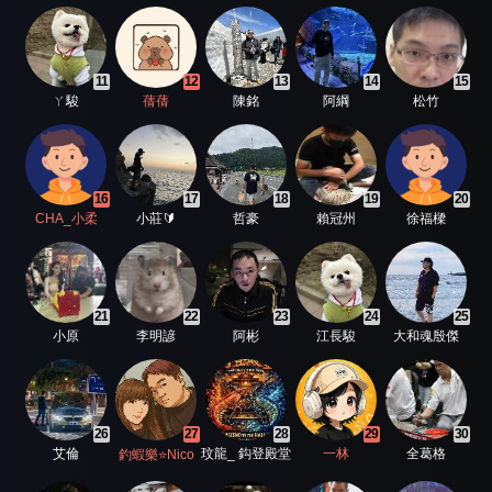
11
12
13
14
15
ㄚ駿
蒨蒨
陳銘
阿綱
松竹
16
17
18
19
20
CHA_小柔
小莊🔰
哲豪
賴冠州
徐福樑
21
22
23
24
25
小原
李明諺
阿彬
江長駿
大和魂殷傑
26
27
28
29
30
艾倫
玟龍_ 鈎登殿堂
一林
全葛格
釣蝦樂⭐️Nico