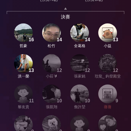
決賽
16
14
14
13
哲豪
松竹
全葛格
小益
13
12
12
12
洪ㄧ榮
小莊🔰
張家銘
玟龍_ 鈎登殿堂
11
10
10
9
黎友貴
張凱翔
詹許堃
蒨蒨