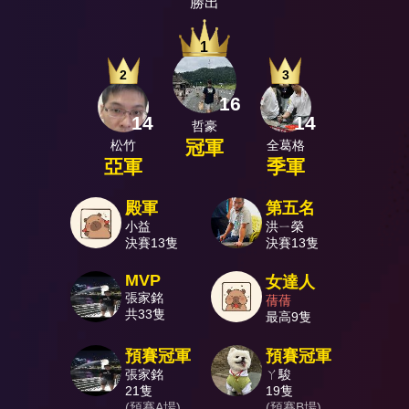
勝出
1
2
3
16
14
14
哲豪
冠軍
松竹
全葛格
亞軍
季軍
殿軍
第五名
小益
洪ㄧ榮
決賽13隻
決賽13隻
MVP
女達人
張家銘
蒨蒨
共33隻
最高9隻
預賽冠軍
預賽冠軍
張家銘
ㄚ駿
21隻
19隻
(預賽A場)
(預賽B場)