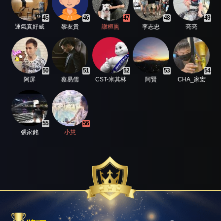
45
46
47
48
49
運氣真好威
黎友貴
謝桓熏
李志忠
亮亮
50
51
52
53
54
阿屏
蔡易儒
CST-米其林
阿賢
CHA_家宏
55
56
張家銘
小慧