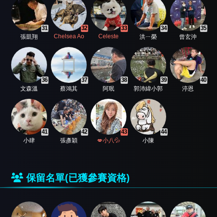
31
32
33
34
35
Chelsea Ao
Celeste
張凱翔
洪ㄧ榮
曾玄沖
36
37
38
39
40
文森溫
蔡鴻其
阿珉
郭沛緯小郭
渟恩
41
42
43
44
小肆
張彥穎
💋小八💦
小陳
保留名單(已獲參賽資格)